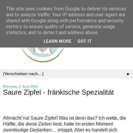
This site uses cookies from Google to deliver its services
and to analyze traffic. Your IP address and user-agent are
shared with Google along with performance and security
metrics to ensure quality of service, generate usage
statistics, and to detect and address abuse.
LEARN MORE
GOT IT
▼
Dienstag, 5. April 2016
Saure Zipfel - fränkische Spezialität
Allmächt´na! Saure Zipfel! Was ist denn das? Ich wette, die
Hälfte, die diese Zeilen liest, hatte im ersten Moment
zweideutige Gedanken… ertappt. Aber es handelt sich