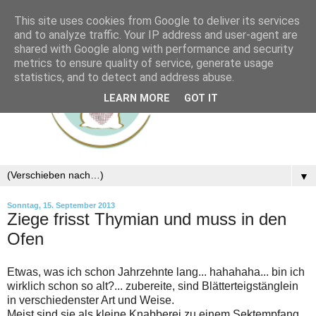
This site uses cookies from Google to deliver its services
and to analyze traffic. Your IP address and user-agent are
shared with Google along with performance and security
metrics to ensure quality of service, generate usage
statistics, and to detect and address abuse.
LEARN MORE
GOT IT
▼
Sonntag, 15. September 2013
Ziege frisst Thymian und muss in den
Ofen
Etwas, was ich schon Jahrzehnte lang... hahahaha... bin ich
wirklich schon so alt?... zubereite, sind Blätterteigstänglein
in verschiedenster Art und Weise.
Meist sind sie als kleine Knabberei zu einem Sektempfang