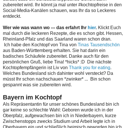
zubereitet wird. Ihr könnt ja mal unter #kochtopfreise in den
Social-Media-Kanälen schauen, was Ihr da so Leckeres
entdeckt.
Wer wie was wann wo --- das erfahrt Ihr
hier
.
Klickt Euch
mal durch die leckeren Rezepte, die es schon gibt. Hessen,
Rheinland-Pfalz und das Saarland waren schon dran.
Ich habe den Kochtopf von Tina von
Tinas Tausendschön
aus Baden-Württemberg erhalten. Sie hat darin ein
badisches Schäufele zubereitet. Danke auch für den
persönlichen Gruß, liebe Tina! *hicks* :D Die nächste
Kochtopfempfängerin ist Liv von
Thank you for eating
.
Welches Bundesland sich dahinter wohl versteckt? Da
müsst Ihr schon nachschauen *zwinker* ... Bin schon
gespannt was sie zubereiten wird.
Bayern im Kochtopf
Als Repräsentantin für unser schönes Bundesland bin ich
gar keine so schlechte Wahl: Geboren wurde ich in der
Oberpfalz, aufgewachsen bin ich in Niederbayern, kurze
Zwischenstopps zwecks Studium und Arbeit legte ich in
Oberbayern ein und schließlich heimisch geworden bin ich