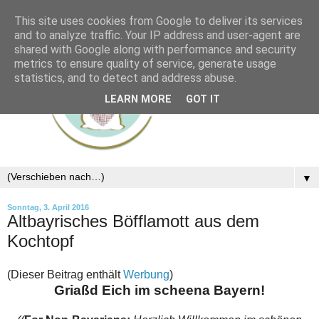
This site uses cookies from Google to deliver its services
and to analyze traffic. Your IP address and user-agent are
shared with Google along with performance and security
metrics to ensure quality of service, generate usage
statistics, and to detect and address abuse.
LEARN MORE
GOT IT
▼
Sonntag, 3. April 2016
Altbayrisches Böfflamott aus dem
Kochtopf
(Dieser Beitrag enthält
Werbung
)
Griaßd Eich im scheena Bayern!