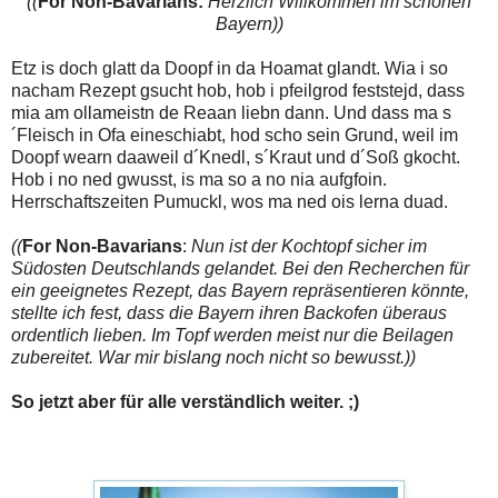
((
For Non-Bavarians:
Herzlich Willkommen im schönen
Bayern))
Etz is doch glatt da Doopf in da Hoamat glandt. Wia i so
nacham Rezept gsucht hob, hob i pfeilgrod feststejd, dass
mia am ollameistn de Reaan liebn dann. Und dass ma s
´Fleisch in Ofa eineschiabt, hod scho sein Grund, weil im
Doopf wearn daaweil d´Knedl, s´Kraut und d´Soß gkocht.
Hob i no ned gwusst, is ma so a no nia aufgfoin.
Herrschaftszeiten Pumuckl, wos ma ned ois lerna duad.
((
For Non-Bavarians
:
Nun ist der Kochtopf sicher im
Südosten Deutschlands gelandet. Bei den Recherchen für
ein geeignetes Rezept, das Bayern repräsentieren könnte,
stellte ich fest, dass die Bayern ihren Backofen überaus
ordentlich lieben. Im Topf werden meist nur die Beilagen
zubereitet. War mir bislang noch nicht so bewusst.))
So jetzt aber für alle verständlich weiter. ;)