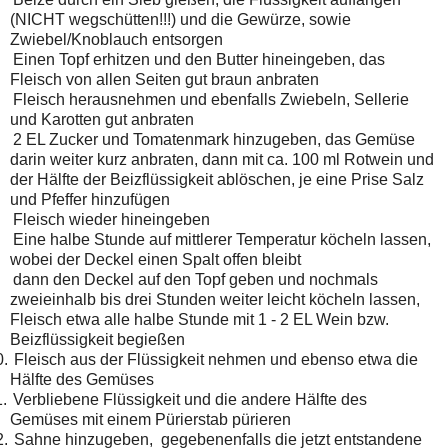
(NICHT wegschütten!!!) und die Gewürze, sowie
Zwiebel/Knoblauch entsorgen
Einen Topf erhitzen und den Butter hineingeben, das
Fleisch von allen Seiten gut braun anbraten
Fleisch herausnehmen und ebenfalls Zwiebeln, Sellerie
und Karotten gut anbraten
2 EL Zucker und Tomatenmark hinzugeben, das Gemüse
darin weiter kurz anbraten, dann mit ca. 100 ml Rotwein und
der Hälfte der Beizflüssigkeit ablöschen, je eine Prise Salz
und Pfeffer hinzufügen
Fleisch wieder hineingeben
Eine halbe Stunde auf mittlerer Temperatur köcheln lassen,
wobei der Deckel einen Spalt offen bleibt
dann den Deckel auf den Topf geben und nochmals
zweieinhalb bis drei Stunden weiter leicht köcheln lassen,
Fleisch etwa alle halbe Stunde mit 1 - 2 EL Wein bzw.
Beizflüssigkeit begießen
0.
Fleisch aus der Flüssigkeit nehmen und ebenso etwa die
Hälfte des Gemüses
.
Verbliebene Flüssigkeit und die andere Hälfte des
Gemüses mit einem Pürierstab pürieren
2.
Sahne hinzugeben,
gegebenenfalls die jetzt entstandene