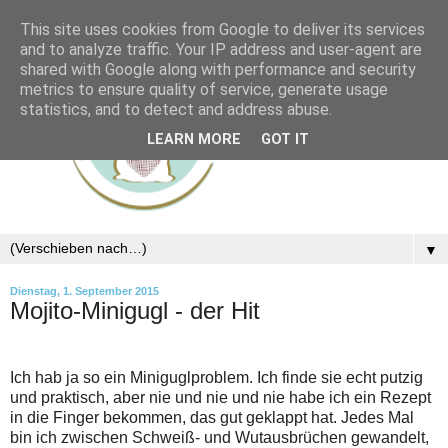
This site uses cookies from Google to deliver its services
and to analyze traffic. Your IP address and user-agent are
shared with Google along with performance and security
metrics to ensure quality of service, generate usage
statistics, and to detect and address abuse.
LEARN MORE
GOT IT
▼
Dienstag, 1. September 2015
Mojito-Minigugl - der Hit
Ich hab ja so ein Miniguglproblem. Ich finde sie echt putzig
und praktisch, aber nie und nie und nie habe ich ein Rezept
in die Finger bekommen, das gut geklappt hat. Jedes Mal
bin ich zwischen Schweiß- und Wutausbrüchen gewandelt,