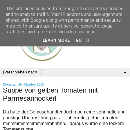
This site uses cookies from Google to deliver its services
and to analyze traffic. Your IP address and user-agent are
shared with Google along with performance and security
metrics to ensure quality of service, generate usage
statistics, and to detect and address abuse.
LEARN MORE
GOT IT
▼
Dienstag, 29. Oktober 2013
Suppe von gelben Tomaten mit
Parmesannockerl
Da hatte der Gemüsehändler doch noch eine sehr nette und
günstige Überraschung parat... überreife, gelbe Tomaten...
mmmmmmmmmmmmmhhhhh... daraus wurde eine leckere
Tomatensuppe...