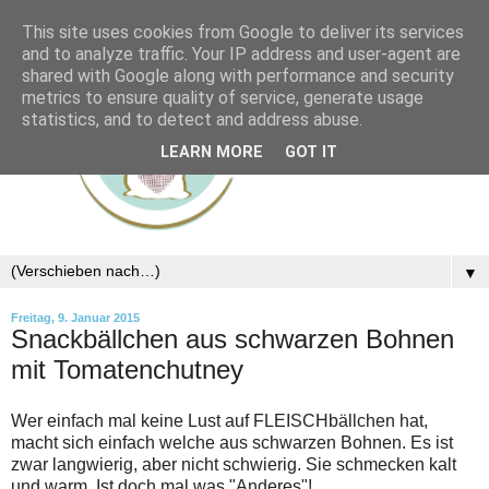
This site uses cookies from Google to deliver its services
and to analyze traffic. Your IP address and user-agent are
shared with Google along with performance and security
metrics to ensure quality of service, generate usage
statistics, and to detect and address abuse.
LEARN MORE
GOT IT
▼
Freitag, 9. Januar 2015
Snackbällchen aus schwarzen Bohnen
mit Tomatenchutney
Wer einfach mal keine Lust auf FLEISCHbällchen hat,
macht sich einfach welche aus schwarzen Bohnen. Es ist
zwar langwierig, aber nicht schwierig. Sie schmecken kalt
und warm. Ist doch mal was "Anderes"!