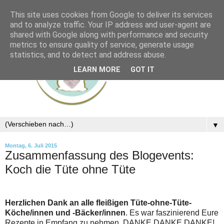
This site uses cookies from Google to deliver its services
and to analyze traffic. Your IP address and user-agent are
shared with Google along with performance and security
metrics to ensure quality of service, generate usage
statistics, and to detect and address abuse.
LEARN MORE
GOT IT
▼
Montag, 6. Juli 2015
Zusammenfassung des Blogevents:
Koch die Tüte ohne Tüte
Herzlichen Dank an alle fleißigen Tüte-ohne-Tüte-
Köche/innen und -Bäcker/innen
. Es war faszinierend Eure
Rezepte in Empfang zu nehmen. DANKE DANKE DANKE!