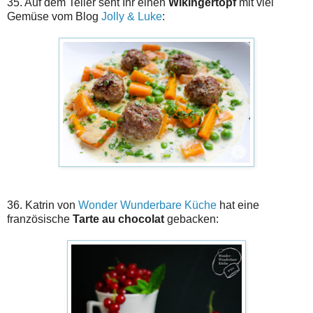
35. Auf dem Teller seht Ihr einen
Wikingertopf
mit viel
Gemüse vom Blog
Jolly & Luke
:
36. Katrin von
Wonder Wunderbare Küche
hat eine
französische
Tarte au chocolat
gebacken: