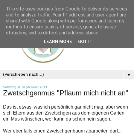
This site uses cookies from Google to deliver its services
and to analyze traffic. Your IP address and user-agent are
shared with Google along with performance and security
metrics to ensure quality of service, generate usage
statistics, and to detect and address abuse.
LEARN MORE
GOT IT
▼
Sonntag, 8. September 2013
Zwetschgenmus "Pflaum mich nicht an"
Das ist etwas, was ich persönlich gar nicht mag, aber wenn
sich Eltern aus den Zwetschgen aus dem eigenen Garten
ein Mus wünschen, wer kann da schon nein sagen...
Wer ebenfalls einen Zwetschgenbaum abarbeiten darf....