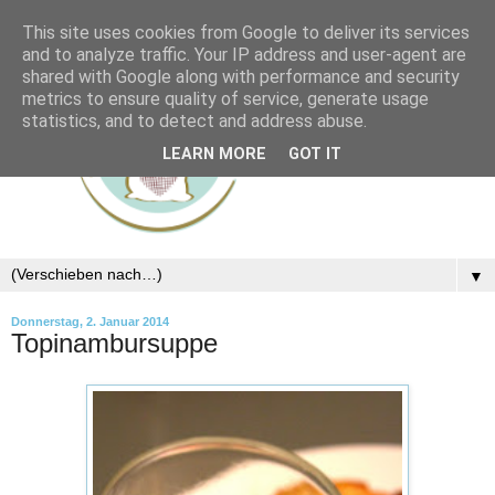
This site uses cookies from Google to deliver its services
and to analyze traffic. Your IP address and user-agent are
shared with Google along with performance and security
metrics to ensure quality of service, generate usage
statistics, and to detect and address abuse.
LEARN MORE
GOT IT
▼
Donnerstag, 2. Januar 2014
Topinambursuppe