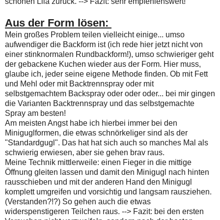
schönen Lila zurück. --> Fazit: sehr empfehlenswert!
Aus der Form lösen:
Mein großes Problem teilen vielleicht einige... umso
aufwendiger die Backform ist (ich rede hier jetzt nicht von
einer stinknormalen Rundbackform!), umso schwieriger geht
der gebackene Kuchen wieder aus der Form. Hier muss,
glaube ich, jeder seine eigene Methode finden. Ob mit Fett
und Mehl oder mit Backtrennspray oder mit
selbstgemachtem Backspray oder oder oder... bei mir gingen
die Varianten Backtrennspray und das selbstgemachte
Spray am besten!
Am meisten Angst habe ich hierbei immer bei den
Miniguglformen, die etwas schnörkeliger sind als der
"Standardgugl". Das hat hat sich auch so manches Mal als
schwierig erwiesen, aber sie gehen brav raus.
Meine Technik mittlerweile: einen Fieger in die mittige
Öffnung gleiten lassen und damit den Minigugl nach hinten
rausschieben und mit der anderen Hand den Minigugl
komplett umgreifen und vorsichtig und langsam rausziehen.
(Verstanden?!?) So gehen auch die etwas
widerspenstigeren Teilchen raus. --> Fazit: bei den ersten