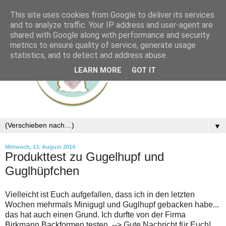
This site uses cookies from Google to deliver its services
and to analyze traffic. Your IP address and user-agent are
shared with Google along with performance and security
metrics to ensure quality of service, generate usage
statistics, and to detect and address abuse.
LEARN MORE
GOT IT
▼
Mittwoch, 13. August 2014
Produkttest zu Gugelhupf und
Guglhüpfchen
Vielleicht ist Euch aufgefallen, dass ich in den letzten
Wochen mehrmals Minigugl und Guglhupf gebacken habe...
das hat auch einen Grund. Ich durfte von der Firma
Birkmann Backformen testen. --> Gute Nachricht für Euch!