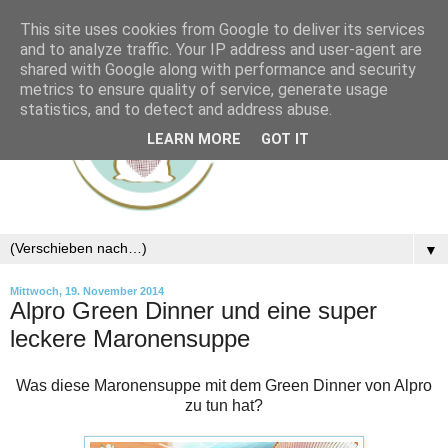
This site uses cookies from Google to deliver its services
and to analyze traffic. Your IP address and user-agent are
shared with Google along with performance and security
metrics to ensure quality of service, generate usage
statistics, and to detect and address abuse.
LEARN MORE
GOT IT
▼
Mittwoch, 19. November 2014
Alpro Green Dinner und eine super
leckere Maronensuppe
Was diese Maronensuppe mit dem Green Dinner von Alpro
zu tun hat?