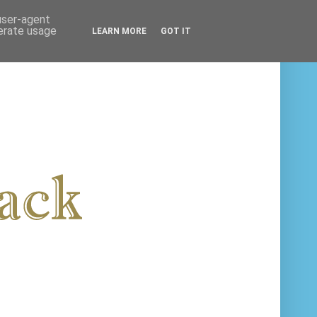
 user-agent
nerate usage
LEARN MORE
GOT IT