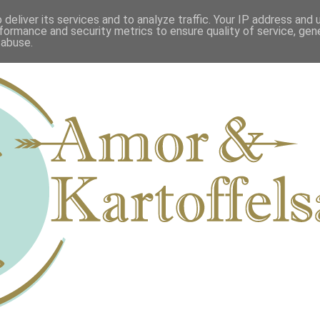
deliver its services and to analyze traffic. Your IP address and
formance and security metrics to ensure quality of service, ge
 abuse.