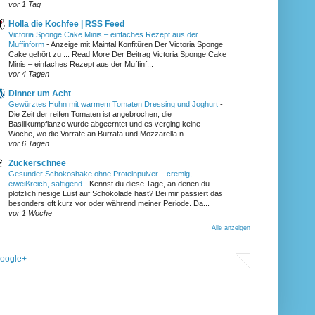
vor 1 Tag
Holla die Kochfee | RSS Feed
Victoria Sponge Cake Minis – einfaches Rezept aus der
Muffinform
-
Anzeige mit Maintal Konfitüren Der Victoria Sponge
Cake gehört zu ... Read More Der Beitrag Victoria Sponge Cake
Minis – einfaches Rezept aus der Muffinf...
vor 4 Tagen
Dinner um Acht
Gewürztes Huhn mit warmem Tomaten Dressing und Joghurt
-
Die Zeit der reifen Tomaten ist angebrochen, die
Basilikumpflanze wurde abgeerntet und es verging keine
Woche, wo die Vorräte an Burrata und Mozzarella n...
vor 6 Tagen
Zuckerschnee
Gesunder Schokoshake ohne Proteinpulver – cremig,
eiweißreich, sättigend
-
Kennst du diese Tage, an denen du
plötzlich riesige Lust auf Schokolade hast? Bei mir passiert das
besonders oft kurz vor oder während meiner Periode. Da...
vor 1 Woche
Alle anzeigen
oogle+