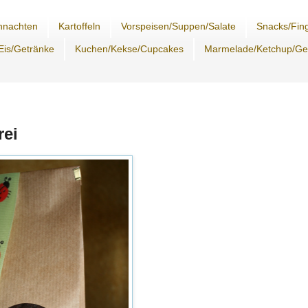
hnachten
Kartoffeln
Vorspeisen/Suppen/Salate
Snacks/Fing
Eis/Getränke
Kuchen/Kekse/Cupcakes
Marmelade/Ketchup/G
ei