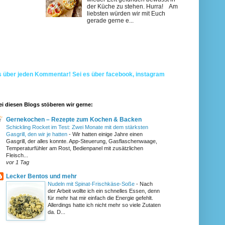
der Küche zu stehen. Hurra! Am
liebsten würden wir mit Euch
gerade gerne e...
s über jeden Kommentar! Sei es über facebook, instagram
ei diesen Blogs stöberen wir gerne:
Gernekochen – Rezepte zum Kochen & Backen
Schickling Rocket im Test: Zwei Monate mit dem stärksten
Gasgrill, den wir je hatten
-
Wir hatten einige Jahre einen
Gasgrill, der alles konnte. App-Steuerung, Gasflaschenwaage,
Temperaturfühler am Rost, Bedienpanel mit zusätzlichen
Fleisch...
vor 1 Tag
Lecker Bentos und mehr
Nudeln mit Spinat-Frischkäse-Soße
-
Nach
der Arbeit wollte ich ein schnelles Essen, denn
für mehr hat mir einfach die Energie gefehlt.
Allerdings hatte ich nicht mehr so viele Zutaten
da. D...