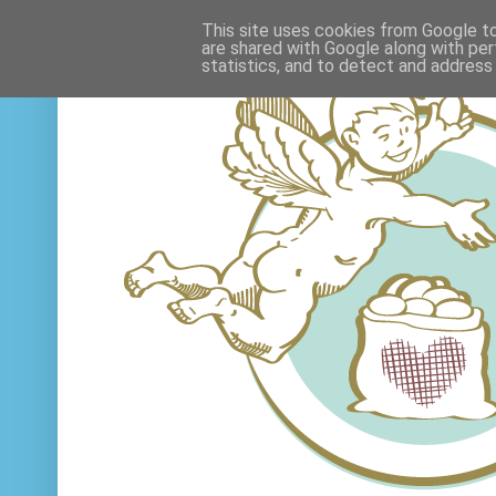
This site uses cookies from Google to 
are shared with Google along with per
statistics, and to detect and address