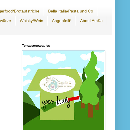
erfood/Brotaufstriche
Bella Italia/Pasta und Co
ewürze
Whisky/Wein
Angepfeilt!
About AmKa
Terrassenparadies