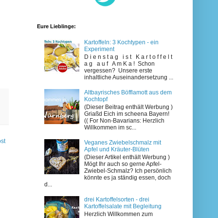
Eure Lieblinge:
Kartoffeln: 3 Kochtypen - ein
Experiment
D i e n s t a g i s t K a r t o f f e l t
a g a u f A m K a ! Schon
vergessen? Unsere erste
inhaltliche Auseinandersetzung ...
Altbayrisches Böfflamott aus dem
Kochtopf
(Dieser Beitrag enthält Werbung )
Griaßd Eich im scheena Bayern!
(( For Non-Bavarians: Herzlich
Willkommen im sc...
ost
Veganes Zwiebelschmalz mit
Apfel und Kräuter-Blüten
(Dieser Artikel enthält Werbung )
Mögt Ihr auch so gerne Apfel-
Zwiebel-Schmalz? Ich persönlich
könnte es ja ständig essen, doch
d...
drei Kartoffelsorten - drei
Kartoffelsalate mit Begleitung
Herzlich Willkommen zum