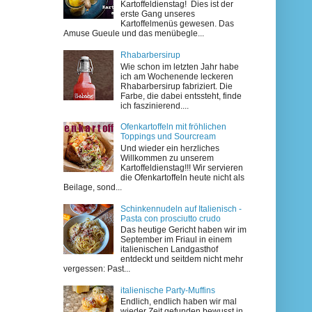
Kartoffeldienstag! Dies ist der
erste Gang unseres
Kartoffelmenüs gewesen. Das
Amuse Gueule und das menübegle...
Rhabarbersirup
Wie schon im letzten Jahr habe
ich am Wochenende leckeren
Rhabarbersirup fabriziert. Die
Farbe, die dabei entssteht, finde
ich faszinierend....
Ofenkartoffeln mit fröhlichen
Toppings und Sourcream
Und wieder ein herzliches
Willkommen zu unserem
Kartoffeldienstag!!! Wir servieren
die Ofenkartoffeln heute nicht als
Beilage, sond...
Schinkennudeln auf Italienisch -
Pasta con prosciutto crudo
Das heutige Gericht haben wir im
September im Friaul in einem
italienischen Landgasthof
entdeckt und seitdem nicht mehr
vergessen: Past...
italienische Party-Muffins
Endlich, endlich haben wir mal
wieder Zeit gefunden bewusst in