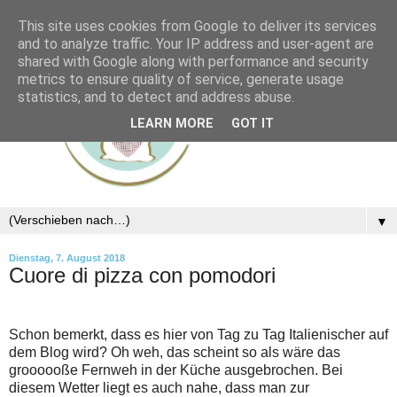
This site uses cookies from Google to deliver its services
and to analyze traffic. Your IP address and user-agent are
shared with Google along with performance and security
metrics to ensure quality of service, generate usage
statistics, and to detect and address abuse.
LEARN MORE
GOT IT
▼
Dienstag, 7. August 2018
Cuore di pizza con pomodori
Schon bemerkt, dass es hier von Tag zu Tag Italienischer auf
dem Blog wird? Oh weh, das scheint so als wäre das
groooooße Fernweh in der Küche ausgebrochen. Bei
diesem Wetter liegt es auch nahe, dass man zur