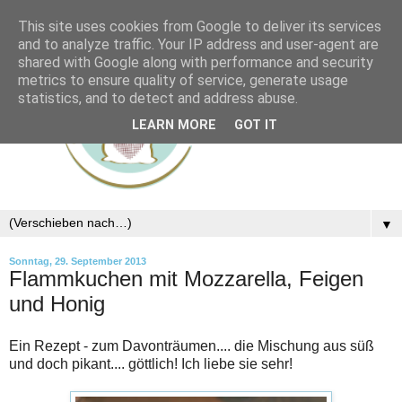
This site uses cookies from Google to deliver its services
and to analyze traffic. Your IP address and user-agent are
shared with Google along with performance and security
metrics to ensure quality of service, generate usage
statistics, and to detect and address abuse.
LEARN MORE
GOT IT
▼
Sonntag, 29. September 2013
Flammkuchen mit Mozzarella, Feigen
und Honig
Ein Rezept - zum Davonträumen.... die Mischung aus süß
und doch pikant.... göttlich! Ich liebe sie sehr!