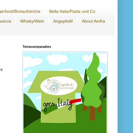
erfood/Brotaufstriche
Bella Italia/Pasta und Co
ewürze
Whisky/Wein
Angepfeilt!
About AmKa
Terrassenparadies
ht