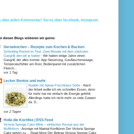
s über jeden Kommentar! Sei es über facebook, instagram
ei diesen Blogs stöberen wir gerne:
Gernekochen – Rezepte zum Kochen & Backen
Schickling Rocket im Test: Zwei Monate mit dem stärksten
Gasgrill, den wir je hatten
-
Wir hatten einige Jahre einen
Gasgrill, der alles konnte. App-Steuerung, Gasflaschenwaage,
Temperaturfühler am Rost, Bedienpanel mit zusätzlichen
Fleisch...
vor 1 Tag
Lecker Bentos und mehr
Nudeln mit Spinat-Frischkäse-Soße
-
Nach
der Arbeit wollte ich ein schnelles Essen, denn
für mehr hat mir einfach die Energie gefehlt.
Allerdings hatte ich nicht mehr so viele Zutaten
da. D...
vor 2 Tagen
Holla die Kochfee | RSS Feed
Victoria Sponge Cake Minis – einfaches Rezept aus der
Muffinform
-
Anzeige mit Maintal Konfitüren Der Victoria Sponge
Cake gehört zu ... Read More Der Beitrag Victoria Sponge Cake