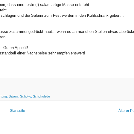
n, dass eine feste (!) salamiartige Masse entsteht.
teht
r schlagen und die Salami zum Fest werden in den Kühlschrank geben...
ie Masse zusammengedrückt habt... wenn es an manchen Stellen etwas abbröcke
men.
Guten Appetit!
standteil einer Nachspeise sehr empfehlenswert!
rtung
,
Salami
,
Schoko
,
Schokolade
Startseite
Älterer P