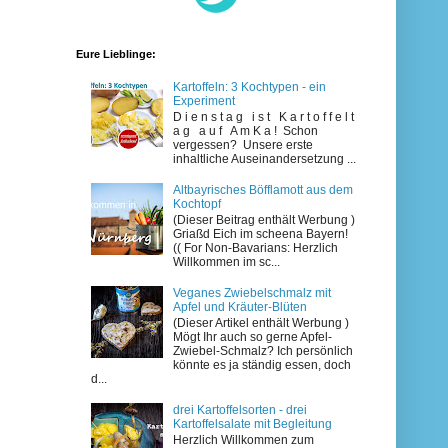
Eure Lieblinge:
Kartoffeln: 3 Kochtypen - ein
Experiment
D i e n s t a g i s t K a r t o f f e l t
a g a u f A m K a ! Schon
vergessen? Unsere erste
inhaltliche Auseinandersetzung ...
Altbayrisches Böfflamott aus dem
Kochtopf
(Dieser Beitrag enthält Werbung )
Griaßd Eich im scheena Bayern!
(( For Non-Bavarians: Herzlich
Willkommen im sc...
Veganes Zwiebelschmalz mit
Apfel und Kräuter-Blüten
(Dieser Artikel enthält Werbung )
Mögt Ihr auch so gerne Apfel-
Zwiebel-Schmalz? Ich persönlich
könnte es ja ständig essen, doch
d...
drei Kartoffelsorten - drei
Kartoffelsalate mit Begleitung
Herzlich Willkommen zum