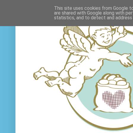
This site uses cookies from Google to 
are shared with Google along with per
statistics, and to detect and address