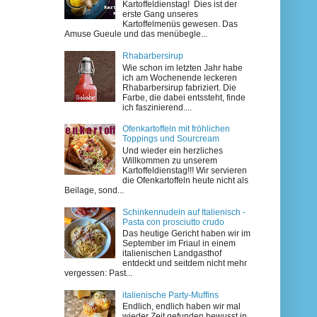
Kartoffeldienstag! Dies ist der
erste Gang unseres
Kartoffelmenüs gewesen. Das
Amuse Gueule und das menübegle...
Rhabarbersirup
Wie schon im letzten Jahr habe
ich am Wochenende leckeren
Rhabarbersirup fabriziert. Die
Farbe, die dabei entssteht, finde
ich faszinierend....
Ofenkartoffeln mit fröhlichen
Toppings und Sourcream
Und wieder ein herzliches
Willkommen zu unserem
Kartoffeldienstag!!! Wir servieren
die Ofenkartoffeln heute nicht als
Beilage, sond...
Schinkennudeln auf Italienisch -
Pasta con prosciutto crudo
Das heutige Gericht haben wir im
September im Friaul in einem
italienischen Landgasthof
entdeckt und seitdem nicht mehr
vergessen: Past...
italienische Party-Muffins
Endlich, endlich haben wir mal
wieder Zeit gefunden bewusst in