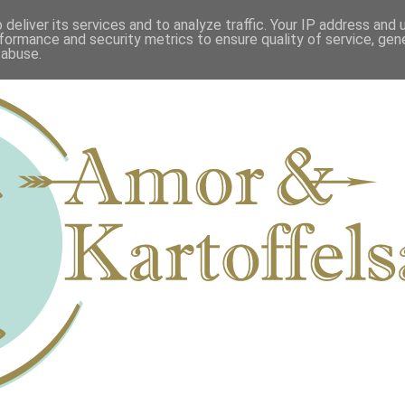
deliver its services and to analyze traffic. Your IP address and
formance and security metrics to ensure quality of service, ge
 abuse.