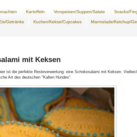
hnachten
Kartoffeln
Vorspeisen/Suppen/Salate
Snacks/Fing
Eis/Getränke
Kuchen/Kekse/Cupcakes
Marmelade/Ketchup/G
salami mit Keksen
ier ist die perfekte Resteverwertung: eine Schokosalami mit Keksen. Vielleic
nische Art des deutschen "Kalten Hundes".