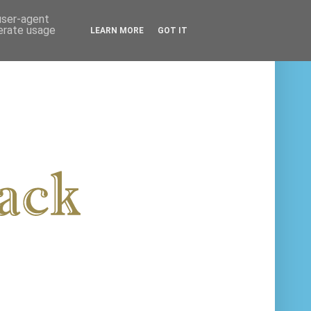
 user-agent
nerate usage
LEARN MORE
GOT IT