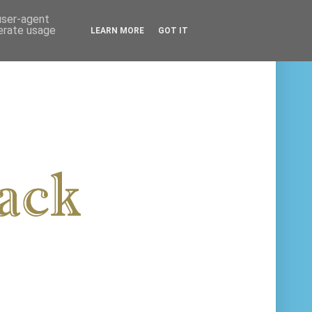
 user-agent
nerate usage
LEARN MORE
GOT IT