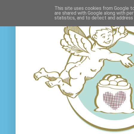
This site uses cookies from Google to 
are shared with Google along with per
statistics, and to detect and address