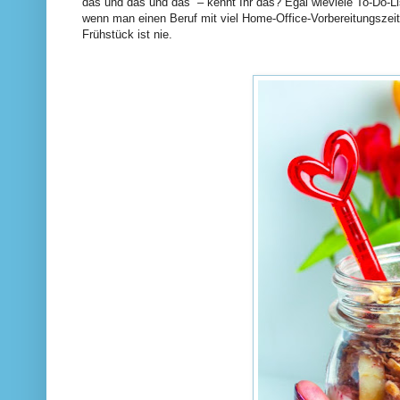
das und das und das“ – kennt Ihr das? Egal wieviele To-Do
wenn man einen Beruf mit viel Home-Office-Vorbereitungszeit 
Frühstück ist nie.