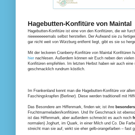
Hagebutten-Konfitüre von Maintal
Hagebutten-Konfitüre ist eine von den Konfitüren, die wir furc
nieeeeeeeemals selbst herstellen. Der Aufwand sie zu fertigen
gar nicht weit von Würzburg entfernt liegt, gibt es sie so herg
Mit der leckeren Cranberry-Konfitüre von Maintal Konfitüren h
hier
nachlesen. Außerdem können wir Euch neben den vielen 
Konfitüren empfehlen. Im letzten Herbst haben wir auch eine 
geschmacklich rundrum köstlich.
Im Frankenland kennt man die Hagebutten-Konfitüre vor alle
Faschingskrapfen (Berliner). Diese werden traditionell mit H
Das Besondere am Hiffenmark, finden wir, ist ihre
besonders
Fruchtmarmeladen/konfitüren. Und Ihr Geschmack ist ebenso
ist das Hiffenmark, aber außerdem schmeckt es auch noch
f
normalen) Joghurt, im Quark, in einer Milch und Co. Die Far
streicht man sie auf, wirkt sie eher gelb-orangefarben – fast 