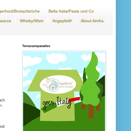
erfood/Brotaufstriche
Bella Italia/Pasta und Co
ewürze
Whisky/Wein
Angepfeilt!
About AmKa
Terrassenparadies
.
uch
n.
und