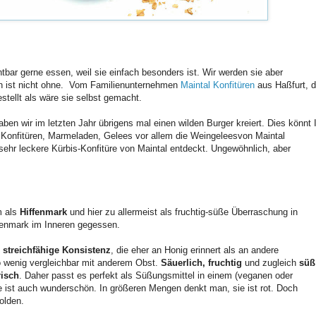
htbar gerne essen, weil sie einfach besonders ist. Wir werden sie aber
 ist nicht ohne.
Vom Familienunternehmen
Maintal Konfitüren
aus Haßfurt, 
estellt als wäre sie selbst gemacht.
aben wir im letzten Jahr übrigens mal einen wilden Burger kreiert. Dies könnt 
Konfitüren, Marmeladen, Gelees vor allem die Weingeleesvon Maintal
sehr leckere Kürbis-Konfitüre von Maintal entdeckt. Ungewöhnlich, aber
m als
Hiffenmark
und hier zu allermeist als fruchtig-süße Überraschung in
iffenmark im Inneren gegessen.
 streichfähige Konsistenz
, die eher an Honig erinnert als an andere
 wenig vergleichbar mit anderem Obst.
Säuerlich, fruchtig
und zugleich
süß
risch
. Daher passt es perfekt als Süßungsmittel in einem (veganen oder
be ist auch wunderschön. In größeren Mengen denkt man, sie ist rot. Doch
golden.