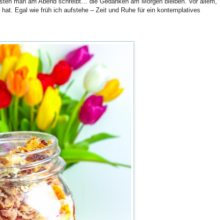
-Listen man am Abend schreibt… die Gedanken am Morgen bleiben. Vor allem,
hat. Egal wie früh ich aufstehe – Zeit und Ruhe für ein kontemplatives