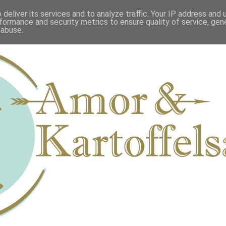
deliver its services and to analyze traffic. Your IP address and
formance and security metrics to ensure quality of service, ge
 abuse.