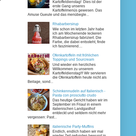
Kartoffeldienstag! Dies ist der
erste Gang unseres
Kartoffelmenüs gewesen. Das
Amuse Gueule und das menübegle...
Rhabarbersirup
Wie schon im letzten Jahr habe
ich am Wochenende leckeren
Rhabarbersirup fabriziert. Die
Farbe, die dabei entssteht, finde
ich faszinierend....
Ofenkartoffeln mit fröhlichen
Toppings und Sourcream
Und wieder ein herzliches
Willkommen zu unserem
Kartoffeldienstag!!! Wir servieren
die Ofenkartoffeln heute nicht als
Beilage, sond...
Schinkennudeln auf Italienisch -
Pasta con prosciutto crudo
Das heutige Gericht haben wir im
September im Friaul in einem
italienischen Landgasthof
entdeckt und seitdem nicht mehr
vergessen: Past...
italienische Party-Muffins
Endlich, endlich haben wir mal
wieder Zeit gefunden bewusst in