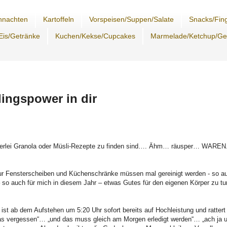
hnachten
Kartoffeln
Vorspeisen/Suppen/Salate
Snacks/Fing
Eis/Getränke
Kuchen/Kekse/Cupcakes
Marmelade/Ketchup/G
hlingspower in dir
einerlei Granola oder Müsli-Rezepte zu finden sind…. Ähm… räusper… WAREN
ht nur Fensterscheiben und Küchenschränke müssen mal gereinigt werden - so a
z – so auch für mich in diesem Jahr – etwas Gutes für den eigenen Körper zu tu
 ist ab dem Aufstehen um 5:20 Uhr sofort bereits auf Hochleistung und rattert
das vergessen“… „und das muss gleich am Morgen erledigt werden“… „ach ja 