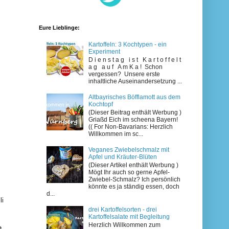
Eure Lieblinge:
Kartoffeln: 3 Kochtypen - ein
Experiment
D i e n s t a g i s t K a r t o f f e l t
a g a u f A m K a ! Schon
vergessen? Unsere erste
inhaltliche Auseinandersetzung ...
Altbayrisches Böfflamott aus dem
Kochtopf
(Dieser Beitrag enthält Werbung )
Griaßd Eich im scheena Bayern!
(( For Non-Bavarians: Herzlich
Willkommen im sc...
Veganes Zwiebelschmalz mit
Apfel und Kräuter-Blüten
(Dieser Artikel enthält Werbung )
Mögt Ihr auch so gerne Apfel-
Zwiebel-Schmalz? Ich persönlich
könnte es ja ständig essen, doch
d...
li
drei Kartoffelsorten - drei
Kartoffelsalate mit Begleitung
Herzlich Willkommen zum
e