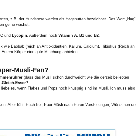
rten, z.B. der Hundsrose werden als Hagebutten bezeichnet. Das Wort „Hag“
sen gerne wächst.
 C
und
Lycopin
. Außerdem noch
Vitamin A, B1 und B2
.
x wie Baobab (reich an Antioxidantien, Kalium, Calcium), Hibiskus (Reich an
r Eurem Körper eine gute Mischung anbieten.
sper-Müsli-Fan?
mmenrührer
(dass das Müsli schön durchweicht wie die derzeit beliebten
-Gleich-Esser
?
 liebe es, wenn Flakes und Pops noch knusprig sind im Müsli. Ich muss also
sen. Aber fühlt Euch frei, Euer Müsli nach Euren Vorstellungen, Wünschen un