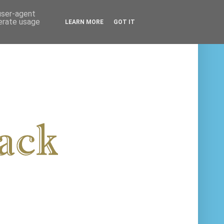
 user-agent
nerate usage
LEARN MORE
GOT IT