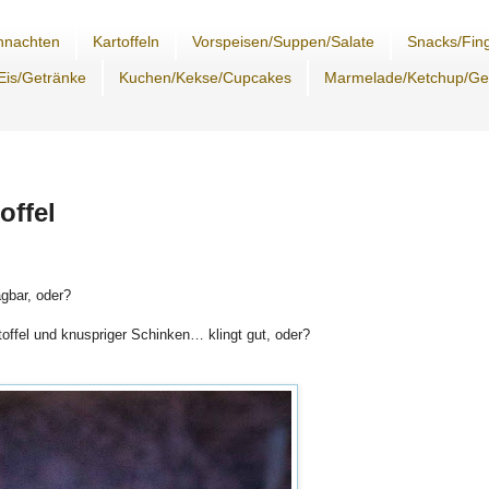
hnachten
Kartoffeln
Vorspeisen/Suppen/Salate
Snacks/Fing
Eis/Getränke
Kuchen/Kekse/Cupcakes
Marmelade/Ketchup/G
offel
agbar, oder?
ffel und knuspriger Schinken… klingt gut, oder?