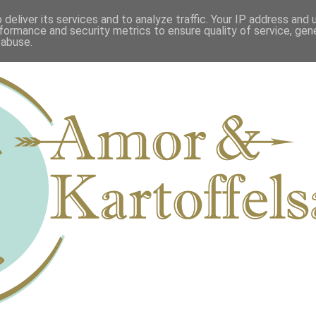
deliver its services and to analyze traffic. Your IP address and
formance and security metrics to ensure quality of service, ge
 abuse.