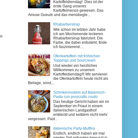
Kartoffeldienstag! Dies ist der
.
erste Gang unseres
Kartoffelmenüs gewesen. Das
Amuse Gueule und das menübegle...
Rhabarbersirup
Wie schon im letzten Jahr habe
ich am Wochenende leckeren
im
Rhabarbersirup fabriziert. Die
Farbe, die dabei entssteht, finde
ich faszinierend....
Ofenkartoffeln mit fröhlichen
Toppings und Sourcream
Und wieder ein herzliches
Willkommen zu unserem
Kartoffeldienstag!!! Wir servieren
die Ofenkartoffeln heute nicht als
Beilage, sond...
Schinkennudeln auf Italienisch -
Pasta con prosciutto crudo
Das heutige Gericht haben wir im
September im Friaul in einem
italienischen Landgasthof
entdeckt und seitdem nicht mehr
vergessen: Past...
italienische Party-Muffins
Endlich, endlich haben wir mal
wieder Zeit gefunden bewusst in