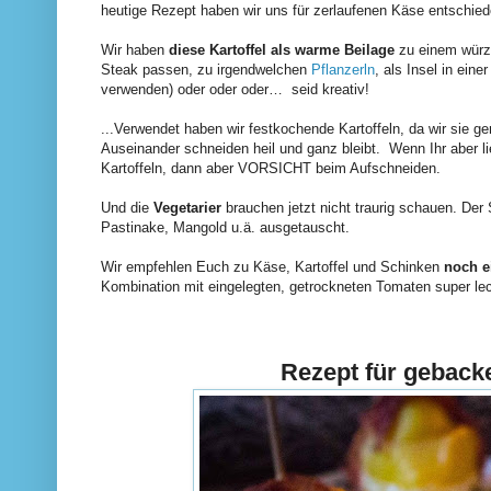
heutige Rezept haben wir uns für zerlaufenen Käse entschie
Wir haben
diese Kartoffel als warme Beilage
zu einem würzi
Steak passen, zu irgendwelchen
Pflanzerln
, als Insel in eine
verwenden) oder oder oder…
seid kreativ!
...Verwendet haben wir festkochende Kartoffeln, da wir sie ger
Auseinander schneiden heil und ganz bleibt.
Wenn Ihr aber l
Kartoffeln, dann aber VORSICHT beim Aufschneiden.
Und die
Vegetarier
brauchen jetzt nicht traurig schauen. Der 
Pastinake, Mangold u.ä. ausgetauscht.
Wir empfehlen Euch zu Käse, Kartoffel und Schinken
noch 
Kombination mit eingelegten, getrockneten Tomaten super le
Rezept für geback