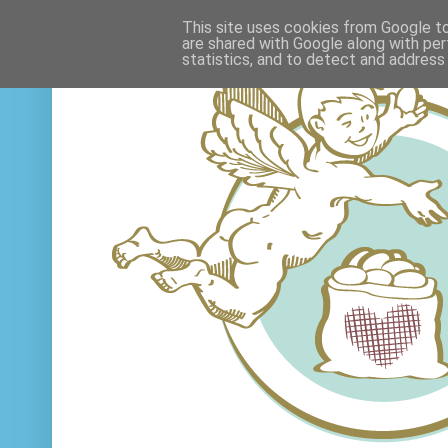
This site uses cookies from Google to 
are shared with Google along with per
statistics, and to detect and address