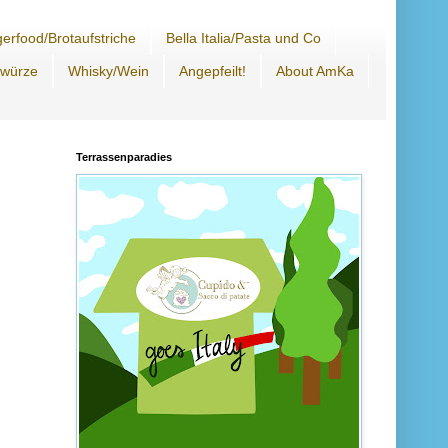
erfood/Brotaufstriche
Bella Italia/Pasta und Co
ewürze
Whisky/Wein
Angepfeilt!
About AmKa
Terrassenparadies