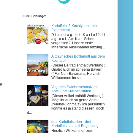
Eure Lieblinge:
Kartoffeln: 3 Kochtypen - ein
Experiment
D i e n s t a g i s t K a r t o f f e l t
a g a u f A m K a ! Schon
vergessen? Unsere erste
inhaltliche Auseinandersetzung ...
Altbayrisches Böfflamott aus dem
Kochtopf
(Dieser Beitrag enthält Werbung )
Griaßd Eich im scheena Bayern!
(( For Non-Bavarians: Herzlich
Willkommen im sc...
er
Veganes Zwiebelschmalz mit
Apfel und Kräuter-Blüten
(Dieser Artikel enthält Werbung )
Mögt Ihr auch so gerne Apfel-
Zwiebel-Schmalz? Ich persönlich
könnte es ja ständig essen, doch
d...
drei Kartoffelsorten - drei
Kartoffelsalate mit Begleitung
Herzlich Willkommen zum