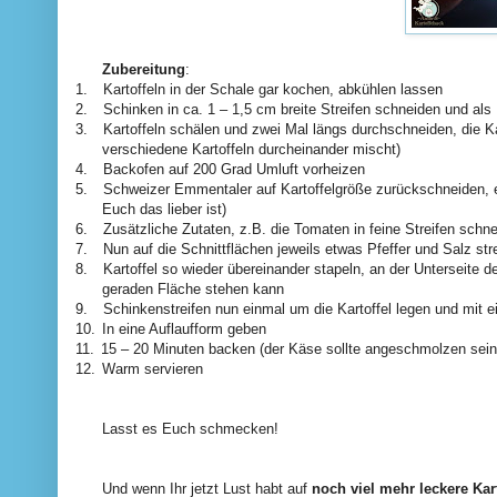
Zubereitung
:
1.
Kartoffeln in der Schale gar kochen, abkühlen lassen
2.
Schinken in ca. 1 – 1,5 cm breite Streifen schneiden und als
3.
Kartoffeln schälen und zwei Mal längs durchschneiden, die Kar
verschiedene Kartoffeln durcheinander mischt)
4.
Backofen auf 200 Grad Umluft vorheizen
5.
Schweizer Emmentaler auf Kartoffelgröße zurückschneiden, er
Euch das lieber ist)
6.
Zusätzliche Zutaten, z.B. die Tomaten in feine Streifen schne
7.
Nun auf die Schnittflächen jeweils etwas Pfeffer und Salz st
8.
Kartoffel so wieder übereinander stapeln, an der Unterseite d
geraden Fläche stehen kann
9.
Schinkenstreifen nun einmal um die Kartoffel legen und mit e
10.
In eine Auflaufform geben
11.
15 – 20 Minuten backen (der Käse sollte angeschmolzen sein, 
12.
Warm servieren
Lasst es Euch schmecken!
Und wenn Ihr jetzt Lust habt auf
noch viel mehr leckere Kar